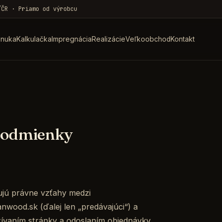
/ČR · Priamo od výrobcu
nuka
Kalkulačka
Impregnácia
Realizácie
Veľkoobchod
Kontakt
podmienky
jú právne vzťahy medzi
wood.sk (ďalej len „predávajúci“) a
užívaním stránky a odoslaním objednávky