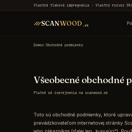
Vlastná tlaková impregnácia · Vlastný rozvoz SR
SCAN
WOOD
Po
.sk
Domov
/
Obchodné podmienky
Všeobecné obchodné 
Platné od zverejnenia na scanwood.sk
Toto sú obchodné podmienky, ktoré upravu
prevádzkovateľom internetovej stránky Scan
jeho zákazníkmi (ďalej len „kupujúci“). Po