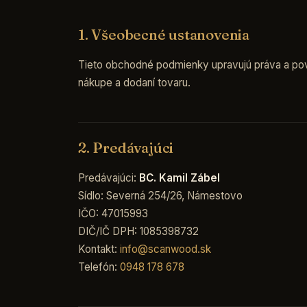
1. Všeobecné ustanovenia
Tieto obchodné podmienky upravujú práva a povi
nákupe a dodaní tovaru.
2. Predávajúci
Predávajúci:
BC. Kamil Zábel
Sídlo: Severná 254/26, Námestovo
IČO: 47015993
DIČ/IČ DPH: 1085398732
Kontakt:
info@scanwood.sk
Telefón:
0948 178 678